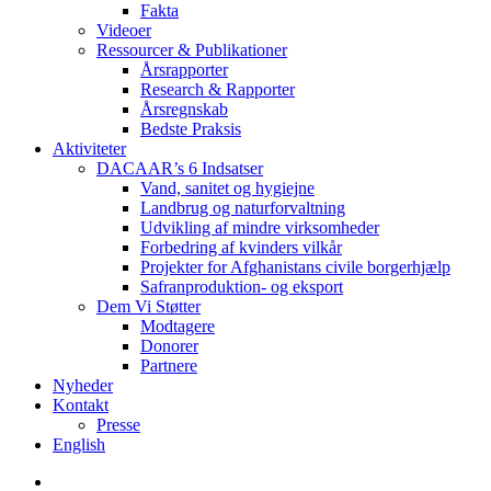
Fakta
Videoer
Ressourcer & Publikationer
Årsrapporter
Research & Rapporter
Årsregnskab
Bedste Praksis
Aktiviteter
DACAAR’s 6 Indsatser
Vand, sanitet og hygiejne
Landbrug og naturforvaltning
Udvikling af mindre virksomheder
Forbedring af kvinders vilkår
Projekter for Afghanistans civile borgerhjælp
Safranproduktion- og eksport
Dem Vi Støtter
Modtagere
Donorer
Partnere
Nyheder
Kontakt
Presse
English
twitter