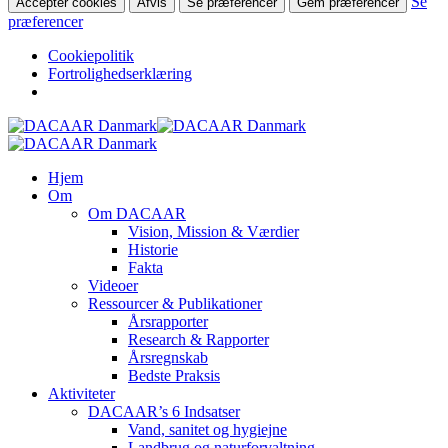
Se
Accepter cookies
Afvis
Se præferencer
Gem præferencer
præferencer
Cookiepolitik
Fortrolighedserklæring
Skip
to
main
search
Menu
Hjem
content
Om
Om DACAAR
Vision, Mission & Værdier
Historie
Fakta
Videoer
Ressourcer & Publikationer
Årsrapporter
Research & Rapporter
Årsregnskab
Bedste Praksis
Aktiviteter
DACAAR’s 6 Indsatser
Vand, sanitet og hygiejne
Landbrug og naturforvaltning