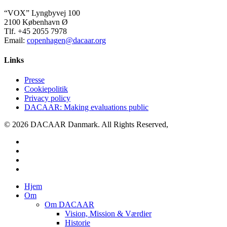
“VOX” Lyngbyvej 100
2100 København Ø
Tlf. +45 2055 7978
Email:
copenhagen@dacaar.org
Links
Presse
Cookiepolitik
Privacy policy
DACAAR: Making evaluations public
© 2026 DACAAR Danmark. All Rights Reserved,
twitter
facebook
linkedin
youtube
Close
Hjem
Menu
Om
Om DACAAR
Vision, Mission & Værdier
Historie