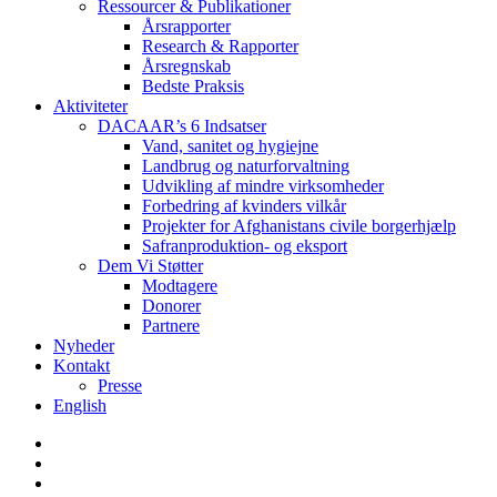
Ressourcer & Publikationer
Årsrapporter
Research & Rapporter
Årsregnskab
Bedste Praksis
Aktiviteter
DACAAR’s 6 Indsatser
Vand, sanitet og hygiejne
Landbrug og naturforvaltning
Udvikling af mindre virksomheder
Forbedring af kvinders vilkår
Projekter for Afghanistans civile borgerhjælp
Safranproduktion- og eksport
Dem Vi Støtter
Modtagere
Donorer
Partnere
Nyheder
Kontakt
Presse
English
twitter
facebook
linkedin