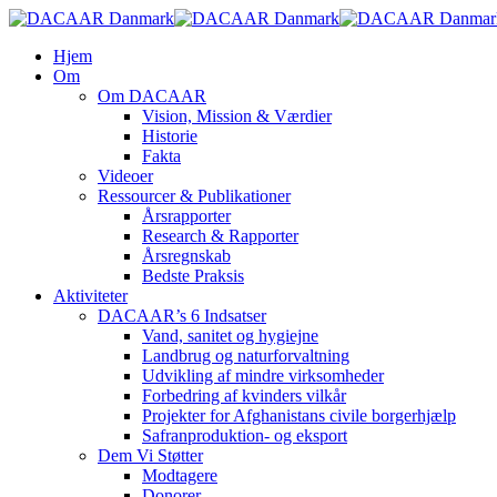
Skip
to
search
Menu
Hjem
main
Om
content
Om DACAAR
Vision, Mission & Værdier
Historie
Fakta
Videoer
Ressourcer & Publikationer
Årsrapporter
Research & Rapporter
Årsregnskab
Bedste Praksis
Aktiviteter
DACAAR’s 6 Indsatser
Vand, sanitet og hygiejne
Landbrug og naturforvaltning
Udvikling af mindre virksomheder
Forbedring af kvinders vilkår
Projekter for Afghanistans civile borgerhjælp
Safranproduktion- og eksport
Dem Vi Støtter
Modtagere
Donorer