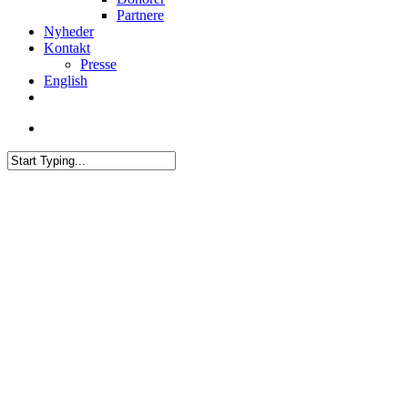
Partnere
Nyheder
Kontakt
Presse
English
twitter
facebook
linkedin
youtube
search
Close
Search