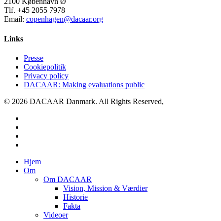
2100 København Ø
Tlf. +45 2055 7978
Email:
copenhagen@dacaar.org
Links
Presse
Cookiepolitik
Privacy policy
DACAAR: Making evaluations public
© 2026 DACAAR Danmark. All Rights Reserved,
twitter
facebook
linkedin
youtube
Close
Hjem
Menu
Om
Om DACAAR
Vision, Mission & Værdier
Historie
Fakta
Videoer