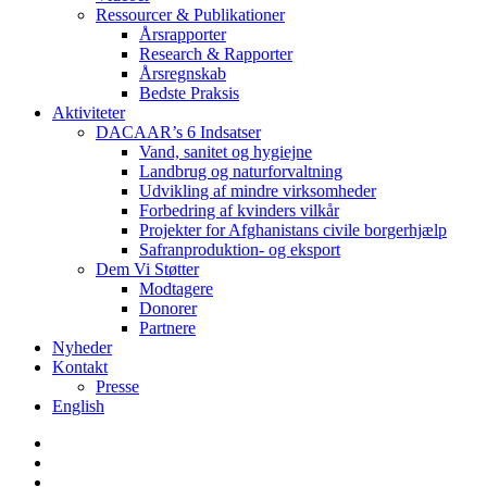
Ressourcer & Publikationer
Årsrapporter
Research & Rapporter
Årsregnskab
Bedste Praksis
Aktiviteter
DACAAR’s 6 Indsatser
Vand, sanitet og hygiejne
Landbrug og naturforvaltning
Udvikling af mindre virksomheder
Forbedring af kvinders vilkår
Projekter for Afghanistans civile borgerhjælp
Safranproduktion- og eksport
Dem Vi Støtter
Modtagere
Donorer
Partnere
Nyheder
Kontakt
Presse
English
twitter
facebook
linkedin