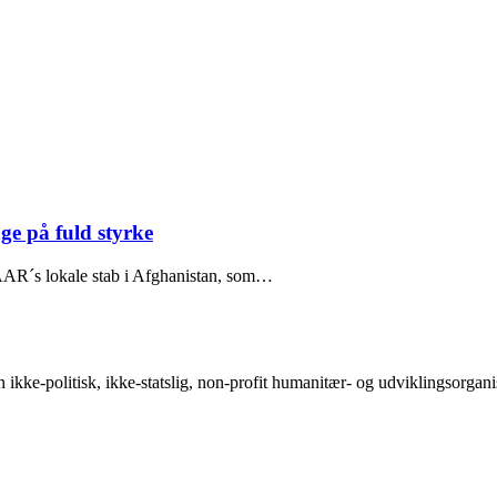
e på fuld styrke
AAR´s lokale stab i Afghanistan, som…
-politisk, ikke-statslig, non-profit humanitær- og udviklingsorganisati