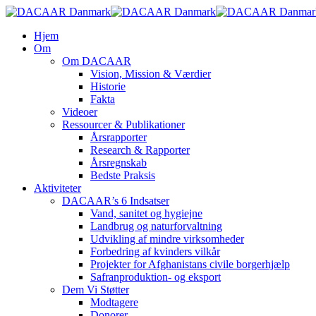
Skip
to
search
Menu
Hjem
main
Om
content
Om DACAAR
Vision, Mission & Værdier
Historie
Fakta
Videoer
Ressourcer & Publikationer
Årsrapporter
Research & Rapporter
Årsregnskab
Bedste Praksis
Aktiviteter
DACAAR’s 6 Indsatser
Vand, sanitet og hygiejne
Landbrug og naturforvaltning
Udvikling af mindre virksomheder
Forbedring af kvinders vilkår
Projekter for Afghanistans civile borgerhjælp
Safranproduktion- og eksport
Dem Vi Støtter
Modtagere
Donorer