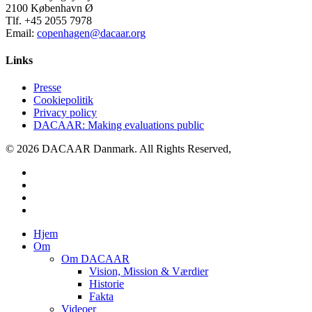
2100 København Ø
Tlf. +45 2055 7978
Email:
copenhagen@dacaar.org
Links
Presse
Cookiepolitik
Privacy policy
DACAAR: Making evaluations public
© 2026 DACAAR Danmark. All Rights Reserved,
twitter
facebook
linkedin
youtube
Close
Hjem
Menu
Om
Om DACAAR
Vision, Mission & Værdier
Historie
Fakta
Videoer