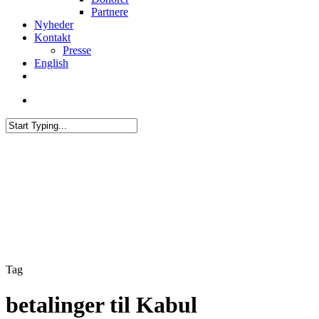
Partnere
Nyheder
Kontakt
Presse
English
twitter
facebook
linkedin
youtube
search
Close
Search
Tag
betalinger til Kabul