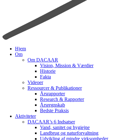
search
Menu
Hjem
Om
Om DACAAR
Vision, Mission & Værdier
Historie
Fakta
Videoer
Ressourcer & Publikationer
Årsrapporter
Research & Rapporter
Årsregnskab
Bedste Praksis
Aktiviteter
DACAAR’s 6 Indsatser
Vand, sanitet og hygiejne
Landbrug og naturforvaltning
Udvikling af mindre virksomheder