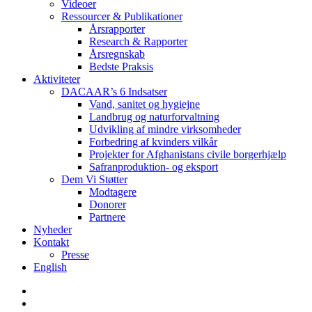
Videoer
Ressourcer & Publikationer
Årsrapporter
Research & Rapporter
Årsregnskab
Bedste Praksis
Aktiviteter
DACAAR’s 6 Indsatser
Vand, sanitet og hygiejne
Landbrug og naturforvaltning
Udvikling af mindre virksomheder
Forbedring af kvinders vilkår
Projekter for Afghanistans civile borgerhjælp
Safranproduktion- og eksport
Dem Vi Støtter
Modtagere
Donorer
Partnere
Nyheder
Kontakt
Presse
English
twitter
facebook