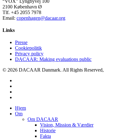
“VOX” Lyngbyvej 100
2100 København Ø
Tlf. +45 2055 7978
Email:
copenhagen@dacaar.org
Links
Presse
Cookiepolitik
Privacy policy
DACAAR: Making evaluations public
© 2026 DACAAR Danmark. All Rights Reserved,
twitter
facebook
linkedin
youtube
Close
Hjem
Menu
Om
Om DACAAR
Vision, Mission & Værdier
Historie
Fakta