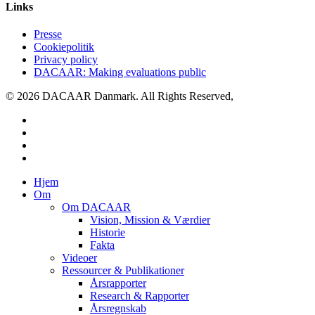
Links
Presse
Cookiepolitik
Privacy policy
DACAAR: Making evaluations public
© 2026 DACAAR Danmark. All Rights Reserved,
twitter
facebook
linkedin
youtube
Close
Hjem
Menu
Om
Om DACAAR
Vision, Mission & Værdier
Historie
Fakta
Videoer
Ressourcer & Publikationer
Årsrapporter
Research & Rapporter
Årsregnskab