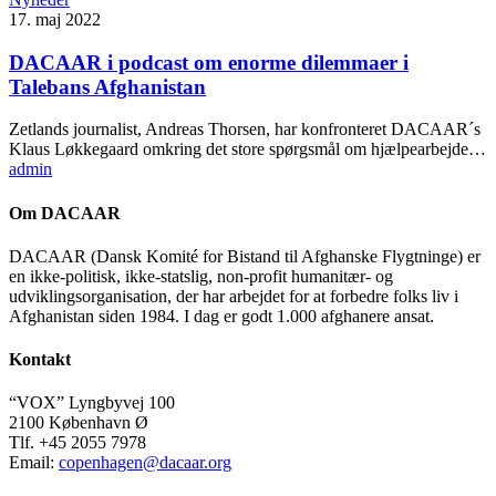
17. maj 2022
DACAAR i podcast om enorme dilemmaer i
Talebans Afghanistan
Zetlands journalist, Andreas Thorsen, har konfronteret DACAAR´s
Klaus Løkkegaard omkring det store spørgsmål om hjælpearbejde…
admin
Om DACAAR
DACAAR (Dansk Komité for Bistand til Afghanske Flygtninge) er
en ikke-politisk, ikke-statslig, non-profit humanitær- og
udviklingsorganisation, der har arbejdet for at forbedre folks liv i
Afghanistan siden 1984. I dag er godt 1.000 afghanere ansat.
Kontakt
“VOX” Lyngbyvej 100
2100 København Ø
Tlf. +45 2055 7978
Email:
copenhagen@dacaar.org