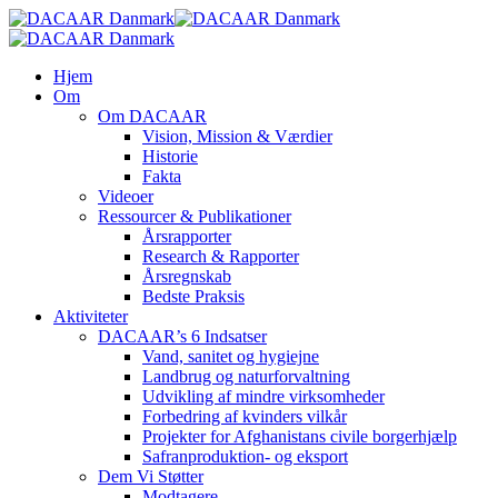
Skip
to
main
search
Menu
Hjem
content
Om
Om DACAAR
Vision, Mission & Værdier
Historie
Fakta
Videoer
Ressourcer & Publikationer
Årsrapporter
Research & Rapporter
Årsregnskab
Bedste Praksis
Aktiviteter
DACAAR’s 6 Indsatser
Vand, sanitet og hygiejne
Landbrug og naturforvaltning
Udvikling af mindre virksomheder
Forbedring af kvinders vilkår
Projekter for Afghanistans civile borgerhjælp
Safranproduktion- og eksport
Dem Vi Støtter
Modtagere