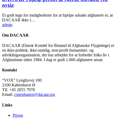
nytår
Et godt tegn for mulighederne for at hjælpe udsatte afghanere er, at
DACAAR ikke i…
admin
Om DACAAR
DACAAR (Dansk Komité for Bistand til Afghanske Flygtninge) er
en ikke-politisk, ikke-statslig, non-profit humanitær- og
udviklingsorganisation, der har arbejdet for at forbedre folks liv i
Afghanistan siden 1984. I dag er godt 1.000 afghanere ansat.
Kontakt
“VOX” Lyngbyvej 100
2100 København Ø
Tlf. +45 2055 7978
Email:
copenhagen@dacaar.org
Links
Presse