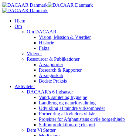
Skip
to
main
search
Menu
Hjem
content
Om
Om DACAAR
Vision, Mission & Værdier
Historie
Fakta
Videoer
Ressourcer & Publikationer
Årsrapporter
Research & Rapporter
Årsregnskab
Bedste Praksis
Aktiviteter
DACAAR’s 6 Indsatser
Vand, sanitet og hygiejne
Landbrug og naturforvaltning
Udvikling af mindre virksomheder
Forbedring af kvinders vilkår
Projekter for Afghanistans civile borgerhjælp
Safranproduktion- og eksport
Dem Vi Støtter
Modtagere