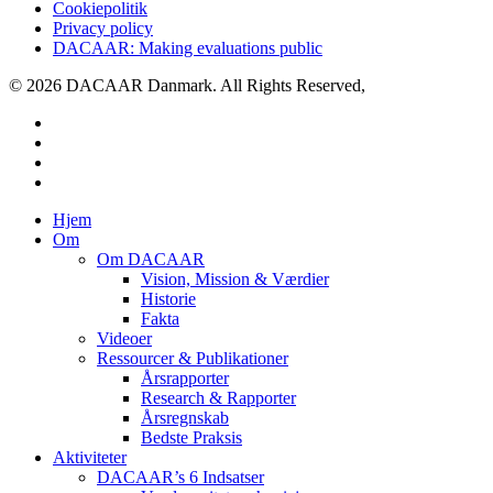
Cookiepolitik
Privacy policy
DACAAR: Making evaluations public
© 2026 DACAAR Danmark. All Rights Reserved,
twitter
facebook
linkedin
youtube
Close
Hjem
Menu
Om
Om DACAAR
Vision, Mission & Værdier
Historie
Fakta
Videoer
Ressourcer & Publikationer
Årsrapporter
Research & Rapporter
Årsregnskab
Bedste Praksis
Aktiviteter
DACAAR’s 6 Indsatser