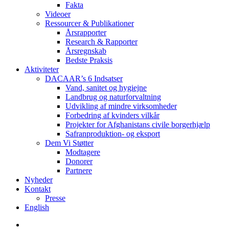
Fakta
Videoer
Ressourcer & Publikationer
Årsrapporter
Research & Rapporter
Årsregnskab
Bedste Praksis
Aktiviteter
DACAAR’s 6 Indsatser
Vand, sanitet og hygiejne
Landbrug og naturforvaltning
Udvikling af mindre virksomheder
Forbedring af kvinders vilkår
Projekter for Afghanistans civile borgerhjælp
Safranproduktion- og eksport
Dem Vi Støtter
Modtagere
Donorer
Partnere
Nyheder
Kontakt
Presse
English
twitter