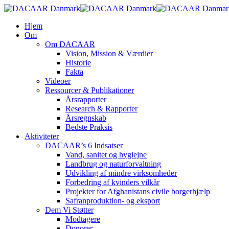
Skip
to
search
Menu
Hjem
main
Om
content
Om DACAAR
Vision, Mission & Værdier
Historie
Fakta
Videoer
Ressourcer & Publikationer
Årsrapporter
Research & Rapporter
Årsregnskab
Bedste Praksis
Aktiviteter
DACAAR’s 6 Indsatser
Vand, sanitet og hygiejne
Landbrug og naturforvaltning
Udvikling af mindre virksomheder
Forbedring af kvinders vilkår
Projekter for Afghanistans civile borgerhjælp
Safranproduktion- og eksport
Dem Vi Støtter
Modtagere
Donorer