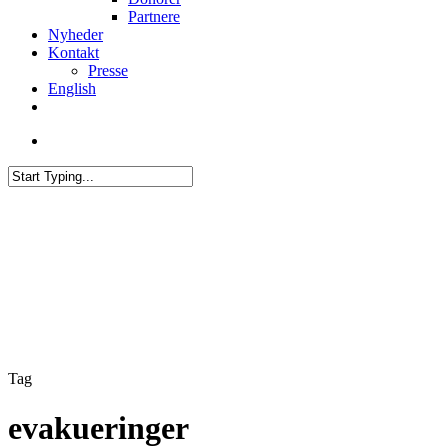
Partnere
Nyheder
Kontakt
Presse
English
twitter
facebook
linkedin
youtube
search
Close
Search
Tag
evakueringer