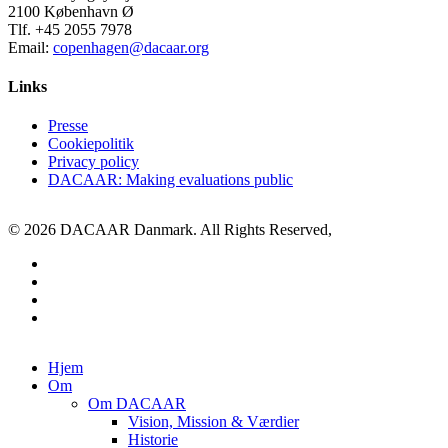
2100 København Ø
Tlf. +45 2055 7978
Email:
copenhagen@dacaar.org
Links
Presse
Cookiepolitik
Privacy policy
DACAAR: Making evaluations public
© 2026 DACAAR Danmark. All Rights Reserved,
twitter
facebook
linkedin
youtube
Close
Hjem
Menu
Om
Om DACAAR
Vision, Mission & Værdier
Historie