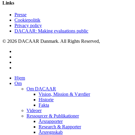
Links
Presse
Cookiepolitik
Privacy policy
DACAAR: Making evaluations public
© 2026 DACAAR Danmark. All Rights Reserved,
twitter
facebook
linkedin
youtube
Close
Hjem
Menu
Om
Om DACAAR
Vision, Mission & Værdier
Historie
Fakta
Videoer
Ressourcer & Publikationer
Årsrapporter
Research & Rapporter
Årsregnskab