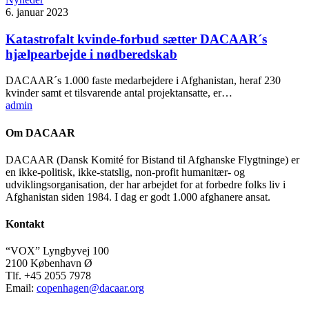
6. januar 2023
Katastrofalt kvinde-forbud sætter DACAAR´s
hjælpearbejde i nødberedskab
DACAAR´s 1.000 faste medarbejdere i Afghanistan, heraf 230
kvinder samt et tilsvarende antal projektansatte, er…
admin
Om DACAAR
DACAAR (Dansk Komité for Bistand til Afghanske Flygtninge) er
en ikke-politisk, ikke-statslig, non-profit humanitær- og
udviklingsorganisation, der har arbejdet for at forbedre folks liv i
Afghanistan siden 1984. I dag er godt 1.000 afghanere ansat.
Kontakt
“VOX” Lyngbyvej 100
2100 København Ø
Tlf. +45 2055 7978
Email:
copenhagen@dacaar.org