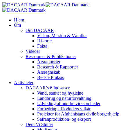
Skip
to
main
search
Menu
Hjem
content
Om
Om DACAAR
Vision, Mission & Værdier
Historie
Fakta
Videoer
Ressourcer & Publikationer
Årsrapporter
Research & Rapporter
Årsregnskab
Bedste Praksis
Aktiviteter
DACAAR’s 6 Indsatser
Vand, sanitet og hygiejne
Landbrug og naturforvaltning
Udvikling af mindre virksomheder
Forbedring af kvinders vilkår
Projekter for Afghanistans civile borgerhjælp
Safranproduktion- og eksport
Dem Vi Støtter
Modtagere