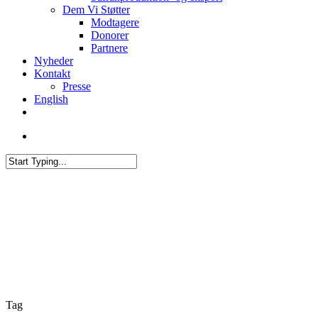
Dem Vi Støtter
Modtagere
Donorer
Partnere
Nyheder
Kontakt
Presse
English
twitter
facebook
linkedin
youtube
search
Close
Search
Tag