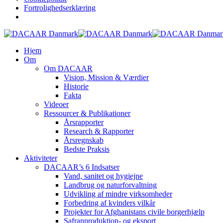
Fortrolighedserklæring
Skip
to
search
Menu
Hjem
main
Om
content
Om DACAAR
Vision, Mission & Værdier
Historie
Fakta
Videoer
Ressourcer & Publikationer
Årsrapporter
Research & Rapporter
Årsregnskab
Bedste Praksis
Aktiviteter
DACAAR’s 6 Indsatser
Vand, sanitet og hygiejne
Landbrug og naturforvaltning
Udvikling af mindre virksomheder
Forbedring af kvinders vilkår
Projekter for Afghanistans civile borgerhjælp
Safranproduktion- og eksport