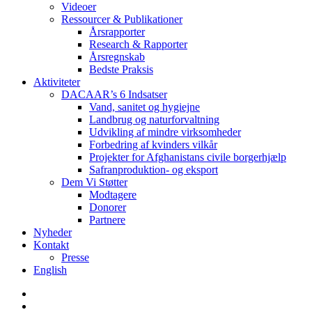
Videoer
Ressourcer & Publikationer
Årsrapporter
Research & Rapporter
Årsregnskab
Bedste Praksis
Aktiviteter
DACAAR’s 6 Indsatser
Vand, sanitet og hygiejne
Landbrug og naturforvaltning
Udvikling af mindre virksomheder
Forbedring af kvinders vilkår
Projekter for Afghanistans civile borgerhjælp
Safranproduktion- og eksport
Dem Vi Støtter
Modtagere
Donorer
Partnere
Nyheder
Kontakt
Presse
English
twitter
facebook