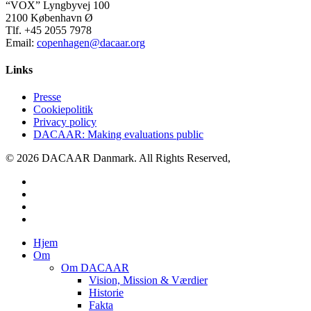
“VOX” Lyngbyvej 100
2100 København Ø
Tlf. +45 2055 7978
Email:
copenhagen@dacaar.org
Links
Presse
Cookiepolitik
Privacy policy
DACAAR: Making evaluations public
© 2026 DACAAR Danmark. All Rights Reserved,
twitter
facebook
linkedin
youtube
Close
Hjem
Menu
Om
Om DACAAR
Vision, Mission & Værdier
Historie
Fakta