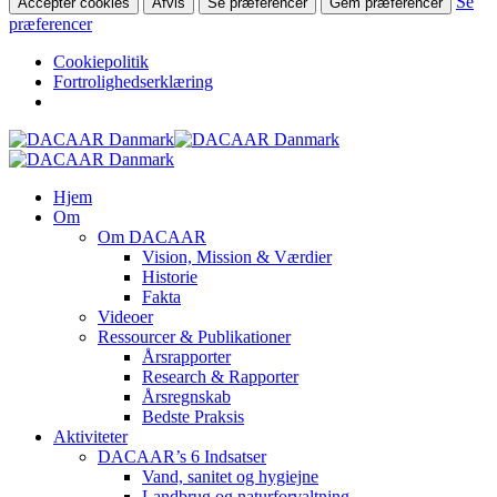
Se
Accepter cookies
Afvis
Se præferencer
Gem præferencer
præferencer
Cookiepolitik
Fortrolighedserklæring
Skip
to
main
search
Menu
Hjem
content
Om
Om DACAAR
Vision, Mission & Værdier
Historie
Fakta
Videoer
Ressourcer & Publikationer
Årsrapporter
Research & Rapporter
Årsregnskab
Bedste Praksis
Aktiviteter
DACAAR’s 6 Indsatser
Vand, sanitet og hygiejne
Landbrug og naturforvaltning