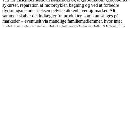
sykurser, reparation af motorcykler, bagning og ved at forbedre
dyrkningsmetoder i eksempelvis køkkenhaver og marker. Alt
sammen skaber det indtægter fra produkter, som kan sælges på
markeder – eventuelt via mandlige familiemedlemmer, hvor intet
andet kan lade sig gøre i det stadigt mere kønsopdelte Afghanistan.
60 millioner fra Danida til DACAAR
Udenrigsministeriets Danida har finansieret DACAAR´s 3-årige
projekt med ekstraordinære 60 millioner kroner. Det giver
DACAAR helt nye muligheder for langsigtet udvikling. Den
udviklingshjælp skal forbedre livsvilkårene for især kvinder, unge
og fattige udsatte afghanere, der er udsatte for klimaforandringer –
samt ikke mindst en del af de op mod to millioner tvungne
tilbagevendte afghanere fra Pakistan og Iran.
Med denne overordnede artikel del 1 om programmet følger
DACAAR senere op med yderligere tre artikler i programperioden,
hvor vi dykker ned i de enkelte målgrupper:
Del 2 – om de tvungne, hjemvendte afghanere fra Pakistan.
Del 3 – om kvinders muligheder og vilkår og hjælpen i
programmet.