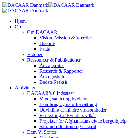
Skip
to
main
search
Menu
Hjem
content
Om
Om DACAAR
Vision, Mission & Værdier
Historie
Fakta
Videoer
Ressourcer & Publikationer
Årsrapporter
Research & Rapporter
Årsregnskab
Bedste Praksis
Aktiviteter
DACAAR’s 6 Indsatser
Vand, sanitet og hygiejne
Landbrug og naturforvaltning
Udvikling af mindre virksomheder
Forbedring af kvinders vilkår
Projekter for Afghanistans civile borgerhjælp
Safranproduktion- og eksport
Dem Vi Støtter
Modtagere