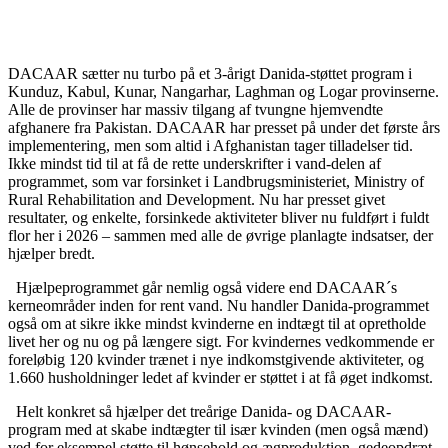
DACAAR sætter nu turbo på et 3-årigt Danida-støttet program i
Kunduz, Kabul, Kunar, Nangarhar, Laghman og Logar provinserne.
Alle de provinser har massiv tilgang af tvungne hjemvendte
afghanere fra Pakistan. DACAAR har presset på under det første års
implementering, men som altid i Afghanistan tager tilladelser tid.
Ikke mindst tid til at få de rette underskrifter i vand-delen af
programmet, som var forsinket i Landbrugsministeriet, Ministry of
Rural Rehabilitation and Development. Nu har presset givet
resultater, og enkelte, forsinkede aktiviteter bliver nu fuldført i fuldt
flor her i 2026 – sammen med alle de øvrige planlagte indsatser, der
hjælper bredt.
Hjælpeprogrammet går nemlig også videre end DACAAR´s
kerneområder inden for rent vand. Nu handler Danida-programmet
også om at sikre ikke mindst kvinderne en indtægt til at opretholde
livet her og nu og på længere sigt. For kvindernes vedkommende er
foreløbig 120 kvinder trænet i nye indkomstgivende aktiviteter, og
1.660 husholdninger ledet af kvinder er støttet i at få øget indkomst.
Helt konkret så hjælper det treårige Danida- og DACAAR-
program med at skabe indtægter til især kvinden (men også mænd)
ved for eksempel støtte til hønsehold og ægproduktion, gedeopdræt,