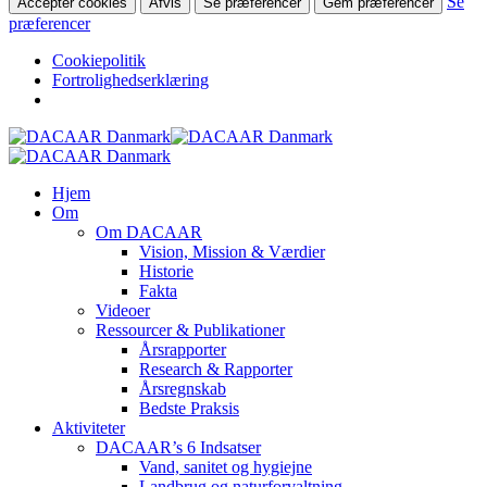
Se
Accepter cookies
Afvis
Se præferencer
Gem præferencer
præferencer
Cookiepolitik
Fortrolighedserklæring
Skip
to
main
search
Menu
Hjem
content
Om
Om DACAAR
Vision, Mission & Værdier
Historie
Fakta
Videoer
Ressourcer & Publikationer
Årsrapporter
Research & Rapporter
Årsregnskab
Bedste Praksis
Aktiviteter
DACAAR’s 6 Indsatser
Vand, sanitet og hygiejne
Landbrug og naturforvaltning