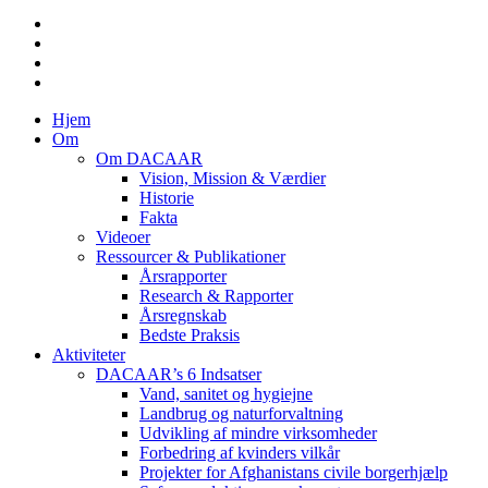
twitter
facebook
linkedin
youtube
Close
Hjem
Menu
Om
Om DACAAR
Vision, Mission & Værdier
Historie
Fakta
Videoer
Ressourcer & Publikationer
Årsrapporter
Research & Rapporter
Årsregnskab
Bedste Praksis
Aktiviteter
DACAAR’s 6 Indsatser
Vand, sanitet og hygiejne
Landbrug og naturforvaltning
Udvikling af mindre virksomheder
Forbedring af kvinders vilkår
Projekter for Afghanistans civile borgerhjælp