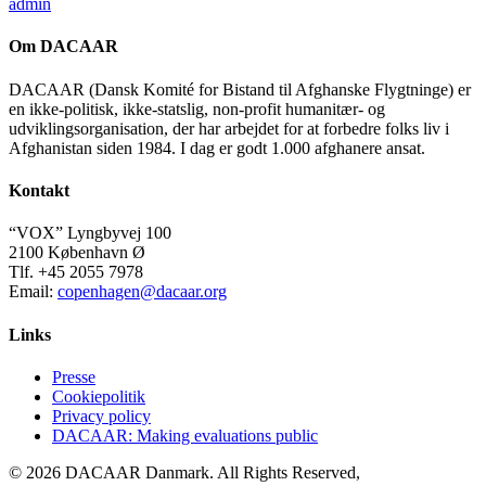
admin
Om DACAAR
DACAAR (Dansk Komité for Bistand til Afghanske Flygtninge) er
en ikke-politisk, ikke-statslig, non-profit humanitær- og
udviklingsorganisation, der har arbejdet for at forbedre folks liv i
Afghanistan siden 1984. I dag er godt 1.000 afghanere ansat.
Kontakt
“VOX” Lyngbyvej 100
2100 København Ø
Tlf. +45 2055 7978
Email:
copenhagen@dacaar.org
Links
Presse
Cookiepolitik
Privacy policy
DACAAR: Making evaluations public
© 2026 DACAAR Danmark. All Rights Reserved,