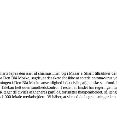
. marts fejres den især af shiamuslimer, og i Mazar-e-Sharif tiltrækker
n for Den Blå Moske, sagde, at det skete for ikke at sprede corona-viru
slutningen i Den Blå Moske ansvarlighed i det civile, afghanske samfun
 Taleban helt uden sundhedskontrol. I resten af landet har regeringen l
AAR tager de civiles afghaneres parti og fortsætter hjælpearbejdet, så 
 1.000 lokale medarbejdere. Vi håber, at vi med de begrænsninger kan f