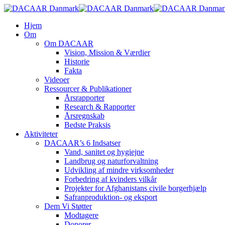
Skip
to
search
Menu
Hjem
main
Om
content
Om DACAAR
Vision, Mission & Værdier
Historie
Fakta
Videoer
Ressourcer & Publikationer
Årsrapporter
Research & Rapporter
Årsregnskab
Bedste Praksis
Aktiviteter
DACAAR’s 6 Indsatser
Vand, sanitet og hygiejne
Landbrug og naturforvaltning
Udvikling af mindre virksomheder
Forbedring af kvinders vilkår
Projekter for Afghanistans civile borgerhjælp
Safranproduktion- og eksport
Dem Vi Støtter
Modtagere
Donorer