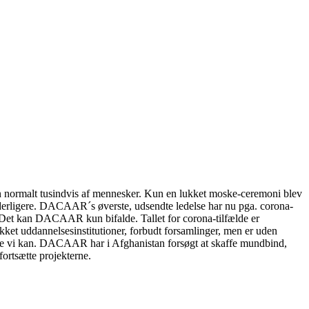
 den normalt tusindvis af mennesker. Kun en lukket moske-ceremoni blev
s yderligere. DACAAR´s øverste, udsendte ledelse har nu pga. corona-
d. Det kan DACAAR kun bifalde. Tallet for corona-tilfælde er
ukket uddannelsesinstitutioner, forbudt forsamlinger, men er uden
længe vi kan. DACAAR har i Afghanistan forsøgt at skaffe mundbind,
ortsætte projekterne.