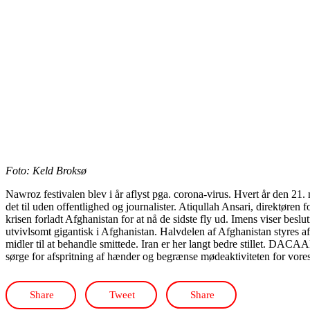
Foto: Keld Broksø
Nawroz festivalen blev i år aflyst pga. corona-virus. Hvert år den 21
det til uden offentlighed og journalister. Atiqullah Ansari, direktøre
krisen forladt Afghanistan for at nå de sidste fly ud. Imens viser be
utvivlsomt gigantisk i Afghanistan. Halvdelen af Afghanistan styres af
midler til at behandle smittede. Iran er her langt bedre stillet. DAC
sørge for afspritning af hænder og begrænse mødeaktiviteten for vores
Share
Tweet
Share