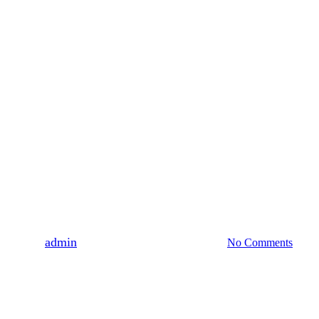
Nyheder
et og hylder civil, afghansk a
By
admin
23. marts 2020
februar 18th, 2021
No Comments