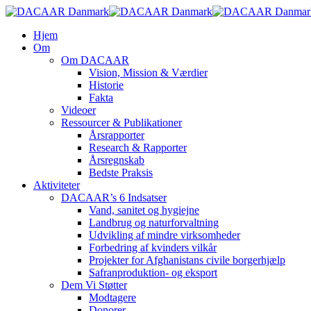
Skip
to
search
Menu
Hjem
main
Om
content
Om DACAAR
Vision, Mission & Værdier
Historie
Fakta
Videoer
Ressourcer & Publikationer
Årsrapporter
Research & Rapporter
Årsregnskab
Bedste Praksis
Aktiviteter
DACAAR’s 6 Indsatser
Vand, sanitet og hygiejne
Landbrug og naturforvaltning
Udvikling af mindre virksomheder
Forbedring af kvinders vilkår
Projekter for Afghanistans civile borgerhjælp
Safranproduktion- og eksport
Dem Vi Støtter
Modtagere
Donorer