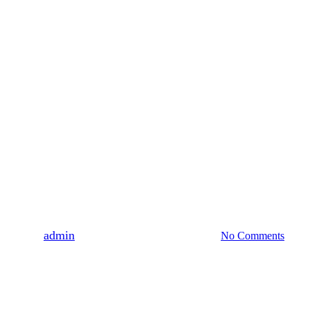
Nyheder
mps svækkelse af Afghanistans r
By
admin
31. marts 2020
februar 18th, 2021
No Comments