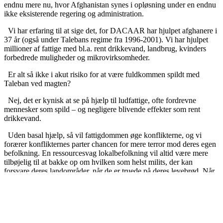
endnu mere nu, hvor Afghanistan synes i opløsning under en endnu
ikke eksisterende regering og administration.
Vi har erfaring til at sige det, for DACAAR har hjulpet afghanere i
37 år (også under Talebans regime fra 1996-2001). Vi har hjulpet
millioner af fattige med bl.a. rent drikkevand, landbrug, kvinders
forbedrede muligheder og mikrovirksomheder.
Er alt så ikke i akut risiko for at være fuldkommen spildt med
Taleban ved magten?
Nej, det er kynisk at se på hjælp til ludfattige, ofte fordrevne
mennesker som spild – og negligere blivende effekter som rent
drikkevand.
Uden basal hjælp, så vil fattigdommen øge konflikterne, og vi
forærer konflikternes parter chancen for mere terror mod deres egen
befolkning. En ressourcesvag lokalbefolkning vil altid være mere
tilbøjelig til at bakke op om hvilken som helst milits, der kan
forsvare deres landområder, når de er truede på deres levebrød. Når
basale behov derimod behov opfyldes, så vil befolkningen ikke på
samme måde have behov for at være i lommen på en milits.
Fredsarbejde
Dermed ser DACAAR også civil hjælp som et stykke fredsarbejde