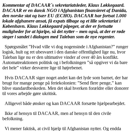
Kommentar af DACAAR´s sekretariatsleder, Klaus Løkkegaard.
DACAAR er en dansk NGO i Afghanistan finansieret af Danida,
den norske stat og især EU (ECHO). DACAAR har fortsat 1.000
lokale afghanere ansat, få expats tilbage og et lille sekretariat i
København. Klaus Løkkegaard påpeger, at der er fortsatte
muligheder for at hjælpe, så det nytter – men også, at der er røde
steger i sandet i dialogen med Taleban som de nye regenter.
Spørgsmålet ”Hvad ville vi dog nogensinde i Afghanistan?” runger
logisk, hult og ret ubesvaret i den danske offentlighed lige nu, hvor
Taleban lige nu er den ultimative vinder af over 40 års konflikt.
Automatreaktionen politisk og i befolkningen ”så opgiver vi da bare
det hele” virker desværre lige til højrebenet.
Hvis DACAAR siger noget andet kan det lyde som barnet, der har
brugt for mange penge på feriekolonien: ”Send flere penge,” kan
blive standardbeskeden. Men det skal hverken forældre eller donorer
til vores arbejde gøre ukritisk.
Alligevel både ønsker og kan DACAAR forsætte hjælpearbejdet.
Ikke af hensyn til DACAAR, men af hensyn til den civile
befolkning.
Vi mener faktisk, at civil hjælp til Afghanistan nytter. Og endda