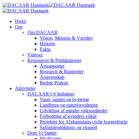
Skip
to
main
search
Menu
Hjem
content
Om
Om DACAAR
Vision, Mission & Værdier
Historie
Fakta
Videoer
Ressourcer & Publikationer
Årsrapporter
Research & Rapporter
Årsregnskab
Bedste Praksis
Aktiviteter
DACAAR’s 6 Indsatser
Vand, sanitet og hygiejne
Landbrug og naturforvaltning
Udvikling af mindre virksomheder
Forbedring af kvinders vilkår
Projekter for Afghanistans civile borgerhjælp
Safranproduktion- og eksport
Dem Vi Støtter
Modtagere