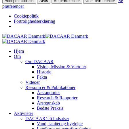
Se
Accepter cookies
Afvis
Se præferencer
Gem præferencer
præferencer
Cookiepolitik
Fortrolighedserklæring
Skip
to
main
search
Menu
Hjem
content
Om
Om DACAAR
Vision, Mission & Værdier
Historie
Fakta
Videoer
Ressourcer & Publikationer
Årsrapporter
Research & Rapporter
Årsregnskab
Bedste Praksis
Aktiviteter
DACAAR’s 6 Indsatser
Vand, sanitet og hygiejne
Landbrug og naturforvaltning