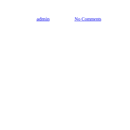
Afghanistan-støtte og ændret
kvindefokus
By
admin
1. marts 2023
No Comments