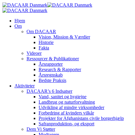
Skip
to
main
search
Menu
Hjem
content
Om
Om DACAAR
Vision, Mission & Værdier
Historie
Fakta
Videoer
Ressourcer & Publikationer
Årsrapporter
Research & Rapporter
Årsregnskab
Bedste Praksis
Aktiviteter
DACAAR’s 6 Indsatser
Vand, sanitet og hygiejne
Landbrug og naturforvaltning
Udvikling af mindre virksomheder
Forbedring af kvinders vilkår
Projekter for Afghanistans civile borgerhjælp
Safranproduktion- og eksport
Dem Vi Støtter
Modtagere